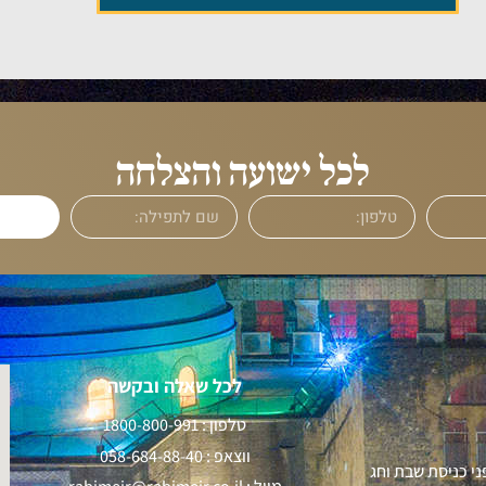
לכל ישועה והצלחה
לכל שאלה ובקשה
טלפון :
1800-800-991
ווצאפ :
058-684-88-40
ני כניסת שבת וחג