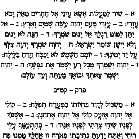
א
– שִׁיר לַמַּעֲלוֹת אֶשָּׂא עֵינַי אֶל הֶהָרִים מֵאַיִן יָבֹא
עֶזְרִי:
ב
– עֶזְרִי מֵעִם יְהוָה עֹשֵׂה שָׁמַיִם וָאָרֶץ:
ג
– אַל
יִתֵּן לַמּוֹט רַגְלֶךָ אַל יָנוּם שֹׁמְרֶךָ:
ד
– הִנֵּה לֹא יָנוּם
וְלֹא יִישָׁן שׁוֹמֵר יִשְׂרָאֵל:
ה
– יְהוָה שֹׁמְרֶךָ יְהוָה צִלְּךָ
עַל יַד יְמִינֶךָ:
ו
– יוֹמָם הַשֶּׁמֶשׁ לֹא יַכֶּכָּה וְיָרֵחַ בַּלָּיְלָה:
ז
– יְהוָה יִשְׁמָרְךָ מִכָּל רָע יִשְׁמֹר אֶת נַפְשֶׁךָ:
ח
– יְהוָה
יִשְׁמָר צֵאתְךָ וּבוֹאֶךָ מֵעַתָּה וְעַד עוֹלָם:
פרק – קמ"ב
א
– מַשְׂכִּיל לְדָוִד בִּהְיוֹתוֹ בַמְּעָרָה תְפִלָּה:
ב
– קוֹלִי
אֶל יְהוָה אֶזְעָק קוֹלִי אֶל יְהוָה אֶתְחַנָּן:
ג
– אֶשְׁפֹּךְ
לְפָנָיו שִׂיחִי צָרָתִי לְפָנָיו אַגִּיד:
ד
– בְּהִתְעַטֵּף עָלַי
רוּחִי וְאַתָּה יָדַעְתָּ נְתִיבָתִי בְּאֹרַח זוּ אֲהַלֵּךְ טָמְנוּ פַח