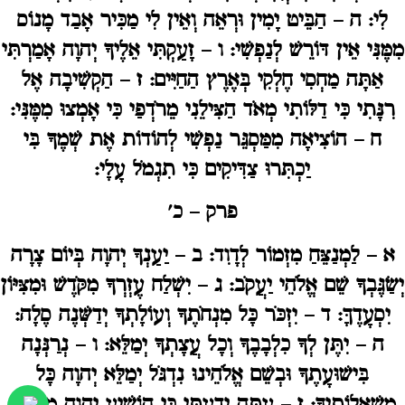
לִי:
ה
– הַבֵּיט יָמִין וּרְאֵה וְאֵין לִי מַכִּיר אָבַד מָנוֹס
מִמֶּנִּי אֵין דּוֹרֵשׁ לְנַפְשִׁי:
ו
– זָעַקְתִּי אֵלֶיךָ יְהוָה אָמַרְתִּי
אַתָּה מַחְסִי חֶלְקִי בְּאֶרֶץ הַחַיִּים: ז – הַקְשִׁיבָה אֶל
רִנָּתִי כִּי דַלּוֹתִי מְאֹד הַצִּילֵנִי מֵרֹדְפַי כִּי אָמְצוּ מִמֶּנִּי:
ח
– הוֹצִיאָה מִמַּסְגֵּר נַפְשִׁי לְהוֹדוֹת אֶת שְׁמֶךָ בִּי
יַכְתִּרוּ צַדִּיקִים כִּי תִגְמֹל עָלָי:
פרק – כ'
א
– לַמְנַצֵּחַ מִזְמוֹר לְדָוִד:
ב
– יַעַנְךָ יְהוָה בְּיוֹם צָרָה
יְשַׂגֶּבְךָ שֵׁם אֱלֹהֵי יַעֲקֹב:
ג
– יִשְׁלַח עֶזְרְךָ מִקֹּדֶשׁ וּמִצִּיּוֹן
יִסְעָדֶךָּ: ד – יִזְכֹּר כָּל מִנְחֹתֶךָ וְעוֹלָתְךָ יְדַשְּׁנֶה סֶלָה:
ה
– יִתֶּן לְךָ כִלְבָבֶךָ וְכָל עֲצָתְךָ יְמַלֵּא:
ו
– נְרַנְּנָה
בִּישׁוּעָתֶךָ וּבְשֵׁם אֱלֹהֵינוּ נִדְגֹּל יְמַלֵּא יְהוָה כָּל