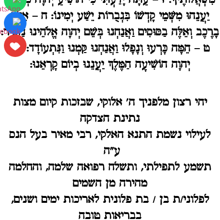
מִשְׁאֲלוֹתֶיךָ: ז – עַתָּה יָדַעְתִּי כִּי הוֹשִׁיעַ יְהוָה מְשִׁיחוֹ
יַעֲנֵהוּ מִשְּׁמֵי קָדְשׁוֹ בִּגְבֻרוֹת יֵשַׁע יְמִינוֹ:
ח
– אֵלֶּה
בָרֶכֶב וְאֵלֶּה בַסּוּסִים וַאֲנַחְנוּ בְּשֵׁם יְהוָה אֱלֹהֵינוּ נַזְכִּיר:
ט
– הֵמָּה כָּרְעוּ וְנָפָלוּ וַאֲנַחְנוּ קַּמְנוּ וַנִּתְעוֹדָד: י –
יְהוָה הוֹשִׁיעָה הַמֶּלֶךְ יַעֲנֵנוּ בְיוֹם קָרְאֵנוּ:
יהי רצון מלפניך ה' אלוקי, שבזכות קיום מצות
נתינת הצדקה
לעילוי נשמת התנא האלקי, רבי מאיר בעל הנס
ע"ה
תשמע לתפילתי, ותשלח רפואה שלמה, והחלמה
מהירה מן השמים
לפלוני/ת בן / בת פלונית לאריכות ימים ושנים,
בבריאות טובה