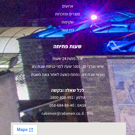
ארועים
מוצרים ומזכרות
שקיפות
צרו קשר
שעות פתיחה
א-ה פתוח 24 שעות
שישי וערבי חג: נסגר שעה לפני כניסת שבת וחג
מוצאי שבת וחג: נפתח כשעה לאחר צאת השבת
לכל שאלה ובקשה
טלפון :
1800-800-991
ווצאפ :
058-684-88-40
מייל :
rabimeir@rabimeir.co.il