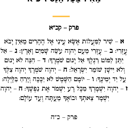
פרק – קכ"א
א
– שִׁיר לַמַּעֲלוֹת אֶשָּׂא עֵינַי אֶל הֶהָרִים מֵאַיִן יָבֹא
עֶזְרִי:
ב
– עֶזְרִי מֵעִם יְהוָה עֹשֵׂה שָׁמַיִם וָאָרֶץ:
ג
– אַל
יִתֵּן לַמּוֹט רַגְלֶךָ אַל יָנוּם שֹׁמְרֶךָ:
ד
– הִנֵּה לֹא יָנוּם
וְלֹא יִישָׁן שׁוֹמֵר יִשְׂרָאֵל:
ה
– יְהוָה שֹׁמְרֶךָ יְהוָה צִלְּךָ
עַל יַד יְמִינֶךָ:
ו
– יוֹמָם הַשֶּׁמֶשׁ לֹא יַכֶּכָּה וְיָרֵחַ בַּלָּיְלָה:
ז
– יְהוָה יִשְׁמָרְךָ מִכָּל רָע יִשְׁמֹר אֶת נַפְשֶׁךָ:
ח
– יְהוָה
יִשְׁמָר צֵאתְךָ וּבוֹאֶךָ מֵעַתָּה וְעַד עוֹלָם:
פרק – כ"ה