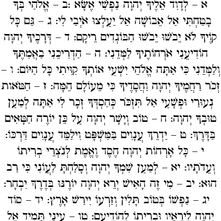
א – לְדָוִד אֵלֶיךָ יְהוָה נַפְשִׁי אֶשָּׂא :ב – אֱלֹהַי בְּךָ
בָטַחְתִּי אַל אֵבוֹשָׁה אַל יַעַלְצוּ אֹיְבַי לִי: ג – גַּם כָּל
קוֶֹיךָ לֹא יֵבֹשׁוּ יֵבֹשׁוּ הַבּוֹגְדִים רֵיקָם: ד – דְּרָכֶיךָ יְהוָה
הוֹדִיעֵנִי אֹרְחוֹתֶיךָ לַמְּדֵנִי: ה – הַדְרִיכֵנִי בַאֲמִתֶּךָ
וְלַמְּדֵנִי כִּי אַתָּה אֱלֹהֵי יִשְׁעִי אוֹתְךָ קִוִּיתִי כָּל הַיּוֹם: ו –
זְכֹר רַחֲמֶיךָ יְהוָה וַחֲסָדֶיךָ כִּי מֵעוֹלָם הֵמָּה: ז – חַטֹּאות
נְעוּרַי וּפְשָׁעַי אַל תִּזְכֹּר כְּחַסְדְּךָ זְכָר לִי אַתָּה לְמַעַן
טוּבְךָ יְהוָה: ח – טוֹב וְיָשָׁר יְהוָה עַל כֵּן יוֹרֶה חַטָּאִים
בַּדָּרֶךְ: ט – יַדְרֵךְ עֲנָוִים בַּמִּשְׁפָּט וִילַמֵּד עֲנָוִים דַּרְכּוֹ:
י – כָּל אָרְחוֹת יְהוָה חֶסֶד וֶאֱמֶת לְנֹצְרֵי בְרִיתוֹ
וְעֵדֹתָיו: יא – לְמַעַן שִׁמְךָ יְהוָה וְסָלַחְתָּ לַעֲוֹנִי כִּי רַב
הוּא: יב – מִי זֶה הָאִישׁ יְרֵא יְהוָה יוֹרֶנּוּ בְּדֶרֶךְ יִבְחָר:
יג – נַפְשׁוֹ בְּטוֹב תָּלִין וְזַרְעוֹ יִירַשׁ אָרֶץ: יד – סוֹד
יְהוָה לִירֵאָיו וּבְרִיתוֹ לְהוֹדִיעָם: טו – עֵינַי תָּמִיד אֶל