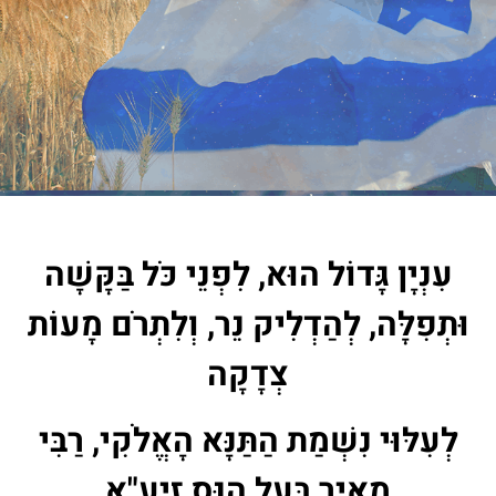
עִנְיָן גָּדוֹל הוּא, לִפְנֵי כֹּל בַּקָּשָׁה
וּתְפִלָּה, לְהַדְלִיק נֵר, וְלִתְרֹם מָעוֹת
צְדָקָה
לְעִלּוּי נִשְׁמַת הַתַּנָּא הָאֱלֹקִי, רַבִּי
מֵאִיר בַּעַל הַנֵּס זיע"א