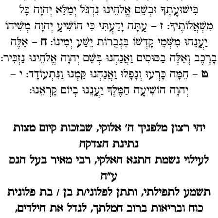
בִּישׁוּעָתֶךָ וּבְשֵׁם אֱלֹהֵינוּ נִדְגֹּל יְמַלֵּא יְהוָה כָּל
מִשְׁאֲלוֹתֶיךָ: ז – עַתָּה יָדַעְתִּי כִּי הוֹשִׁיעַ יְהוָה מְשִׁיחוֹ
יַעֲנֵהוּ מִשְּׁמֵי קָדְשׁוֹ בִּגְבֻרוֹת יֵשַׁע יְמִינוֹ:
ח
– אֵלֶּה
בָרֶכֶב וְאֵלֶּה בַסּוּסִים וַאֲנַחְנוּ בְּשֵׁם יְהוָה אֱלֹהֵינוּ נַזְכִּיר:
ט
– הֵמָּה כָּרְעוּ וְנָפָלוּ וַאֲנַחְנוּ קַּמְנוּ וַנִּתְעוֹדָד: י –
יְהוָה הוֹשִׁיעָה הַמֶּלֶךְ יַעֲנֵנוּ בְיוֹם קָרְאֵנוּ:
יהי רצון מלפניך ה' אלוקי, שבזכות קיום מצות
נתינת הצדקה
לעילוי נשמת התנא האלקי, רבי מאיר בעל הנס
ע"ה
תשמע לתפילתי, ותתן לפלוני/ת בן / בת פלונית
כוח ובריאות ברוב חמלתך, לגדל את הילדים,