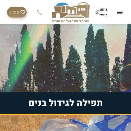
ניווט
תרומה
בווייז
תפילה לגידול בנים