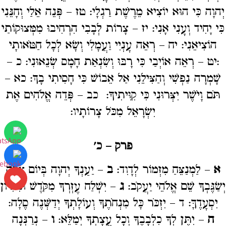
יְהוָה כִּי הוּא יוֹצִיא מֵרֶשֶׁת רַגְלָי: טז – פְּנֵה אֵלַי וְחָנֵּנִי
כִּי יָחִיד וְעָנִי אָנִי: יז – צָרוֹת לְבָבִי הִרְחִיבוּ מִמְּצוּקוֹתַי
הוֹצִיאֵנִי: יח – רְאֵה עָנְיִי וַעֲמָלִי וְשָׂא לְכָל חַטֹּאותָי
:יט – רְאֵה אוֹיְבַי כִּי רָבּוּ וְשִׂנְאַת חָמָס שְׂנֵאוּנִי: כ –
שָׁמְרָה נַפְשִׁי וְהַצִּילֵנִי אַל אֵבוֹשׁ כִּי חָסִיתִי בָךְ: כא –
תֹּם וָיֹשֶׁר יִצְּרוּנִי כִּי קִוִּיתִיךָ: כב – פְּדֵה אֱלֹהִים אֶת
יִשְׂרָאֵל מִכֹּל צָרוֹתָיו:
פרק – כ'
א
– לַמְנַצֵּחַ מִזְמוֹר לְדָוִד:
ב
– יַעַנְךָ יְהוָה בְּיוֹם צָרָה
יְשַׂגֶּבְךָ שֵׁם אֱלֹהֵי יַעֲקֹב:
ג
– יִשְׁלַח עֶזְרְךָ מִקֹּדֶשׁ וּמִצִּיּוֹן
יִסְעָדֶךָּ: ד – יִזְכֹּר כָּל מִנְחֹתֶךָ וְעוֹלָתְךָ יְדַשְּׁנֶה סֶלָה:
ה
– יִתֶּן לְךָ כִלְבָבֶךָ וְכָל עֲצָתְךָ יְמַלֵּא:
ו
– נְרַנְּנָה