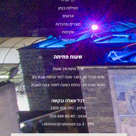
תפילות ב
ציון
ארועים
מוצרים ומזכרות
שקיפות
צרו קשר
שעות פתיחה
א-ה פתוח 24 שעות
שישי וערבי חג: נסגר שעה לפני כניסת שבת וחג
מוצאי שבת וחג: נפתח כשעה לאחר צאת השבת
לכל שאלה ובקשה
טלפון :
1800-800-991
ווצאפ :
058-684-88-40
מייל :
rabimeir@rabimeir.co.il